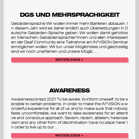
s
e
DGS UND MEHRSPRACHIGKEIT
Gebärdensprache Wir wollen immer mehr Barrieren abbauen. I
m
n diesem Jahr wird es daher endlich auch Übersetzungen in D
eutsche Gebärden-Sprache geben. Wir wollen damit gehörlos
i
en Menschen, Gebärdensprachler*innen und allen Interessiert
en der Deaf Community eine Teilnahme am IN*VISION Seminar
ermöglichen wollen. Wir tun unser Möglichstes und gleichzeitig
n
sind wir noch unerfahren und unsere Möglic …
a
WEITERLESEN ►
r
&
AWARENESS
f
Awarenessconept 2021 To be aware, to inform oneself, to be s
e
ensible to certain problems. In order to make the IN*VISION a w
onderful experience for all of us and to make sure that nobody
feels uncomfortable, we want to raise awareness for an attenti
s
ve and conscious approach. Sexism, racism, ableism, heterose
xism and any other form of discrimination have no place here! I
t
n order to live up to our …
WEITERLESEN ►
i