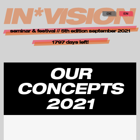
zur Navigation springen
zum Inhalt springen
zur Startseite
DE
EN
i
seminar & festival // 5th edition september 2021
n
1797 days left!
*
v
OUR
i
CONCEPTS
s
2021
i
o
n
—