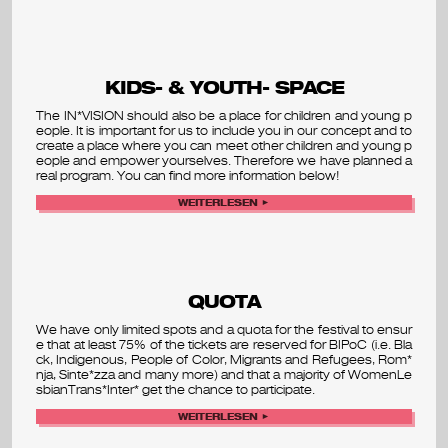
v
a
KIDS- & YOUTH- SPACE
l
The IN*VISION should also be a place for children and young p
eople. It is important for us to include you in our concept and to
create a place where you can meet other children and young p
eople and empower yourselves. Therefore we have planned a
real program. You can find more information below!
WEITERLESEN ►
QUOTA
We have only limited spots and a quota for the festival to ensur
e that at least 75% of the tickets are reserved for BIPoC (i.e. Bla
ck, Indigenous, People of Color, Migrants and Refugees, Rom*
nja, Sinte*zza and many more) and that a majority of WomenLe
sbianTrans*Inter* get the chance to participate.
WEITERLESEN ►