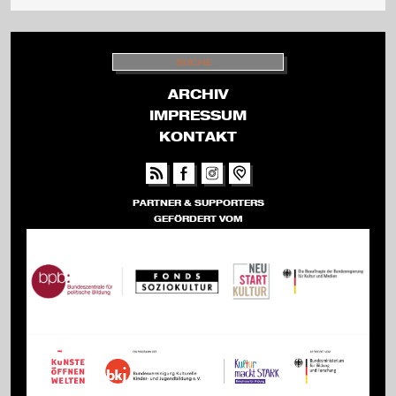
S
U
C
H
ARCHIV
E
IMPRESSUM
KONTAKT
PARTNER & SUPPORTERS
GEFÖRDERT VOM