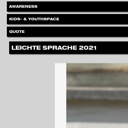
.
AWARENESS
.
KIDS- & YOUTHSPACE
.
QUOTE
.
LEICHTE SPRACHE 2021