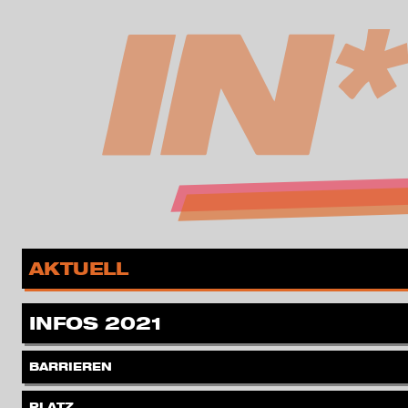
zur Navigation springen
zum Inhalt springen
MENÜ
.
AKTUELL
.
INFOS 2021
.
BARRIEREN
.
PLATZ