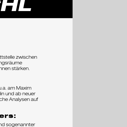
CHL
ttstelle zwischen
rungsräume
nnen stärken.
 u.a. am Maxim
lin und ab neuer
ische Analysen auf
ers:
 und sogenannter