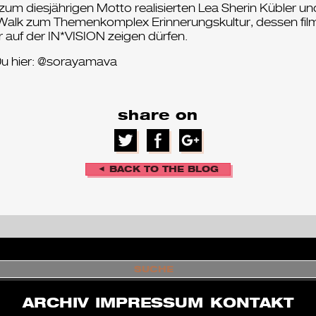
um diesjährigen Motto realisierten Lea Sherin Kübler und
Walk zum Themenkomplex Erinnerungskultur, dessen fil
 auf der IN*VISION zeigen dürfen.
Du hier: @sorayamava
share on
◄ BACK TO THE BLOG
S
U
C
H
ARCHIV
IMPRESSUM
KONTAKT
E