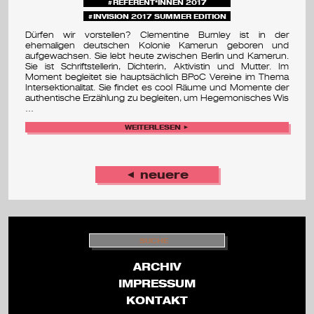
REFERENT*INNEN 2017
INVISION 2017 SUMMER EDITION
Dürfen wir vorstellen? Clementine Burnley ist in der
ehemaligen deutschen Kolonie Kamerun geboren und
aufgewachsen. Sie lebt heute zwischen Berlin und Kamerun.
Sie ist Schriftstellerin, Dichterin, Aktivistin und Mutter. Im
Moment begleitet sie hauptsächlich BPoC Vereine im Thema
Intersektionalitat. Sie findet es cool Räume und Momente der
authentische Erzählung zu begleiten, um Hegemonisches Wis
…
WEITERLESEN ►
◄ neuere
S
U
C
H
ARCHIV
E
IMPRESSUM
KONTAKT