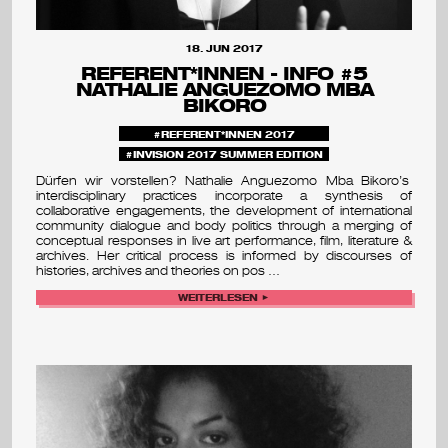
18. JUN 2017
REFERENT*INNEN - INFO #5
NATHALIE ANGUEZOMO MBA
BIKORO
REFERENT*INNEN 2017
INVISION 2017 SUMMER EDITION
Dürfen wir vorstellen? Nathalie Anguezomo Mba Bikoro’s
interdisciplinary practices incorporate a synthesis of
collaborative engagements, the development of international
community dialogue and body politics through a merging of
conceptual responses in live art performance, film, literature &
archives. Her critical process is informed by discourses of
histories, archives and theories on pos …
WEITERLESEN ►