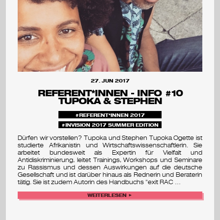
v
a
l
27. JUN 2017
REFERENT*INNEN - INFO #10
TUPOKA & STEPHEN
REFERENT*INNEN 2017
INVISION 2017 SUMMER EDITION
Dürfen wir vorstellen? Tupoka und Stephen Tupoka Ogette ist
studierte Afrikanistin und Wirtschaftswissenschaftlerin. Sie
arbeitet bundesweit als Expertin für Vielfalt und
Antidiskriminierung, leitet Trainings, Workshops und Seminare
zu Rassismus und dessen Auswirkungen auf die deutsche
Gesellschaft und ist darüber hinaus als Rednerin und Beraterin
tätig. Sie ist zudem Autorin des Handbuchs "exit RAC …
WEITERLESEN ►