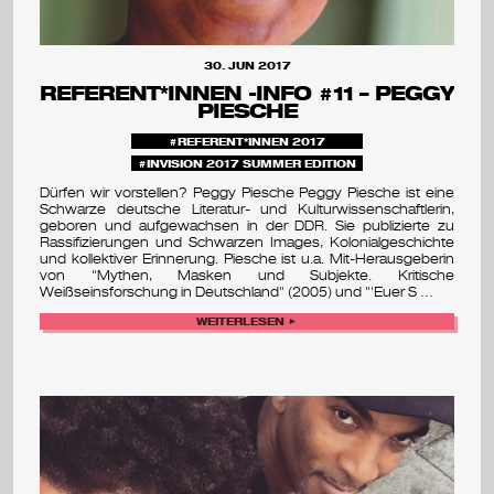
s
e
30. JUN 2017
m
REFERENT*INNEN -INFO #11 – PEGGY
PIESCHE
i
REFERENT*INNEN 2017
INVISION 2017 SUMMER EDITION
n
Dürfen wir vorstellen? Peggy Piesche Peggy Piesche ist eine
a
Schwarze deutsche Literatur- und Kulturwissenschaftlerin,
geboren und aufgewachsen in der DDR. Sie publizierte zu
Rassifizierungen und Schwarzen Images, Kolonialgeschichte
r
und kollektiver Erinnerung. Piesche ist u.a. Mit-Herausgeberin
von "Mythen, Masken und Subjekte. Kritische
&
Weißseinsforschung in Deutschland" (2005) und "'Euer S …
WEITERLESEN ►
f
e
s
t
i