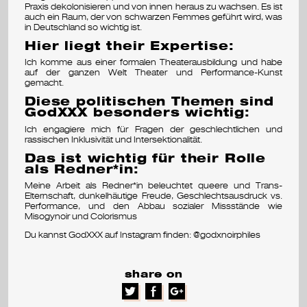
Praxis dekolonisieren und von innen heraus zu wachsen. Es ist
auch ein Raum, der von schwarzen Femmes geführt wird, was
v
in Deutschland so wichtig ist.
a
Hier liegt their Expertise:
Ich komme aus einer formalen Theaterausbildung und habe
l
auf der ganzen Welt Theater und Performance-Kunst
gemacht.
Diese politischen Themen sind
GodXXX besonders wichtig:
Ich engagiere mich für Fragen der geschlechtlichen und
rassischen Inklusivität und Intersektionalität.
Das ist wichtig für their Rolle
als Redner*in:
Meine Arbeit als Redner*in beleuchtet queere und Trans-
Elternschaft, dunkelhäutige Freude, Geschlechtsausdruck vs.
Performance, und den Abbau sozialer Missstände wie
Misogynoir und Colorismus
Du kannst GodXXX auf Instagram finden: @godxnoirphiles
share on