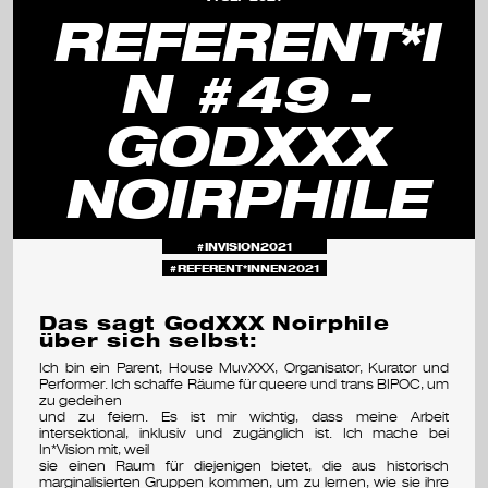
s
REFERENT*I
e
N #49 -
m
GODXXX
i
n
NOIRPHILE
a
r
INVISION2021
REFERENT*INNEN2021
&
Das sagt GodXXX Noirphile
f
über sich selbst:
e
Ich bin ein Parent, House MuvXXX, Organisator, Kurator und
Performer. Ich schaffe Räume für queere und trans BIPOC, um
s
zu gedeihen
und zu feiern. Es ist mir wichtig, dass meine Arbeit
intersektional, inklusiv und zugänglich ist. Ich mache bei
t
In*Vision mit, weil
sie einen Raum für diejenigen bietet, die aus historisch
i
marginalisierten Gruppen kommen, um zu lernen, wie sie ihre