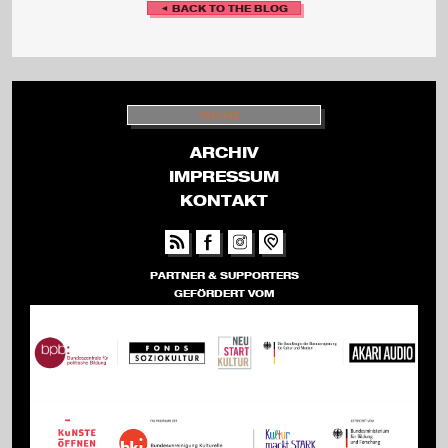
◄ BACK TO THE BLOG
S
U
C
H
ARCHIV
E
IMPRESSUM
KONTAKT
PARTNER & SUPPORTERS
GEFÖRDERT VOM