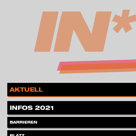
zur Navigation springen
zum Inhalt springen
MENÜ
.
AKTUELL
.
INFOS 2021
.
BARRIEREN
.
PLATZ