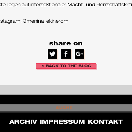
kte liegen auf intersektionaler Macht- und Herrschaftsk
 Instagram: @menina_ekinerom
share on
◄ BACK TO THE BLOG
S
U
C
H
ARCHIV
IMPRESSUM
KONTAKT
E