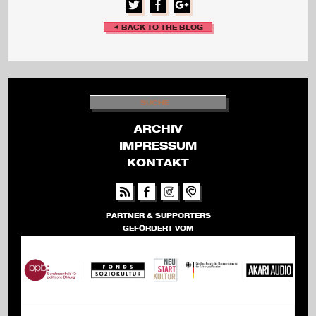
◄ BACK TO THE BLOG
S
U
C
H
ARCHIV
E
IMPRESSUM
KONTAKT
PARTNER & SUPPORTERS
GEFÖRDERT VOM