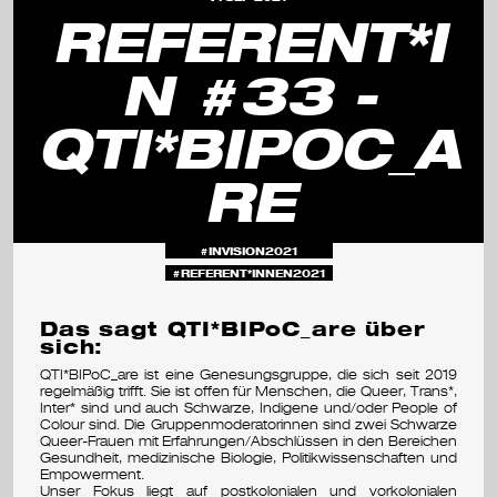
s
REFERENT*I
e
N #33 -
m
QTI*BIPOC_A
i
n
RE
a
r
INVISION2021
REFERENT*INNEN2021
&
Das sagt QTI*BIPoC_are über
f
sich:
e
QTI*BIPoC_are ist eine Genesungsgruppe, die sich seit 2019
regelmäßig trifft. Sie ist offen für Menschen, die Queer, Trans*,
s
Inter* sind und auch Schwarze, Indigene und/oder People of
Colour sind. Die Gruppenmoderatorinnen sind zwei Schwarze
Queer-Frauen mit Erfahrungen/Abschlüssen in den Bereichen
t
Gesundheit, medizinische Biologie, Politikwissenschaften und
Empowerment.
i
Unser Fokus liegt auf postkolonialen und vorkolonialen