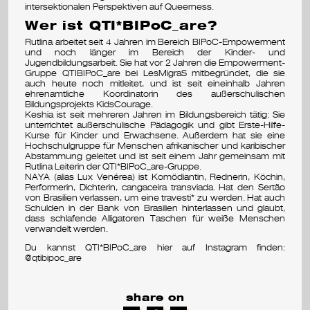
intersektionalen Perspektiven auf Queerness.
v
Wer ist QTI*BIPoC_are?
Rutlina arbeitet seit 4 Jahren im Bereich BIPoC-Empowerment
a
und noch länger im Bereich der Kinder- und
Jugendbildungsarbeit. Sie hat vor 2 Jahren die Empowerment-
l
Gruppe QTIBIPoC_are bei LesMigraS mitbegründet, die sie
auch heute noch mitleitet, und ist seit eineinhalb Jahren
ehrenamtliche Koordinatorin des außerschulischen
Bildungsprojekts KidsCourage.
Keshia ist seit mehreren Jahren im Bildungsbereich tätig: Sie
unterrichtet außerschulische Pädagogik und gibt Erste-Hilfe-
Kurse für Kinder und Erwachsene. Außerdem hat sie eine
Hochschulgruppe für Menschen afrikanischer und karibischer
Abstammung geleitet und ist seit einem Jahr gemeinsam mit
Rutlina Leiterin der QTI*BIPoC_are-Gruppe.
NAYA (alias Lux Venérea) ist Komödiantin, Rednerin, Köchin,
Performerin, Dichterin, cangaceira transviada. Hat den Sertão
von Brasilien verlassen, um eine travesti* zu werden. Hat auch
Schulden in der Bank von Brasilien hinterlassen und glaubt,
dass schlafende Alligatoren Taschen für weiße Menschen
verwandelt werden.
Du kannst QTI*BIPoC_are hier auf Instagram finden:
@qtibipoc_are
share on