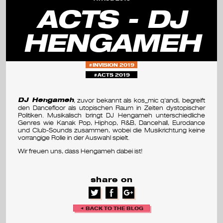
s
ACTS - DJ
e
HENGAMEH
m
i
INVISION 2019
n
ACTS 2019
a
DJ Hengameh
, zuvor bekannt als kos_mic q‘andi, begreift
den Dancefloor als utopischen Raum in Zeiten dystopischer
r
Politiken. Musikalisch bringt DJ Hengameh unterschiedliche
Genres wie Kanak Pop, Hiphop, R&B, Dancehall, Eurodance
&
und Club-Sounds zusammen, wobei die Musikrichtung keine
vorrangige Rolle in der Auswahl spielt.
f
Wir freuen uns, dass Hengameh dabei ist!
e
share on
s
t
◄ BACK TO THE BLOG
i