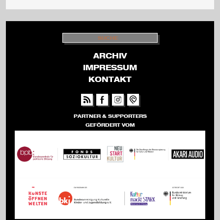
v
a
S
U
C
l
H
ARCHIV
E
IMPRESSUM
KONTAKT
PARTNER & SUPPORTERS
GEFÖRDERT VOM