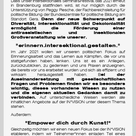
Dass unser intersektionales Seminar&Festival, das 2021 erneut
s
in Brandenburg stattfinden wird, ist nur möglich durch die
Unterstützung von Peggy Piesche, der Fachbereichsleitung für
e
politische Bildung der Bundeszentrale für politische Bildung am
Standort Gera.
Denn der neue Schwerpunkt auf
Diversität, Intersektionalität und Dekolonialität
m
ermöglicht die Förderung einer
antirassistischen und insektionalen
i
Großveranstaltung wie unserer.
"erinnern.intersektional.gestalten."
n
Im Jahr 2021 wollen wir unseren politischen Fokus auf
Erinnerungsarbeit und das Lernen aus Kämpfen, die vor uns
a
stattgefunden haben, lenken. Uns ist es ein Anliegen,
zurückzublicken, zu gedenken und uns Praxen anzueignen,
r
die bereits vor uns erarbeitet wurden und sich als effizient und
wirksam herausgestellt haben. B
ei der
&
Auseinandersetzung mit gesellschaftlichen
Fragen und Problemen finden wir es besonders
wichtig, dieses vorhandene Wissen zu nutzen
f
und die eigenen aktuellen Gedanken damit zu
verbinden.
Auf unterschiedliche Weisen werden alle
e
inhaltlichen Angebote auf der IN*VISION unter diesem Thema
stehen.
s
Außerdem:
"Empower dich durch Kunst!"
t
Gleichzeitig möchten wir einen neuen Fokus bei der IN*VISION
i
etablieren, indem wir Teilnehmer*innen einladen Teil eines