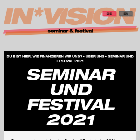
zur Navigation springen
zum Inhalt springen
zur Startseite
DE
EN
i
seminar & festival
n
*
.
.
DU BIST HIER:
WIE FINANZIEREN WIR UNS?
ÜBER UNS
SEMINAR UND
.
FESTIVAL 2021
v
SEMINAR
i
UND
s
FESTIVAL
i
o
2021
n
—