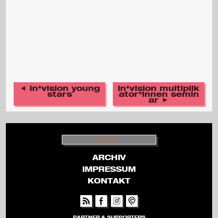
◄ in*vision young
in*vision multiplik
stars
ator*innen semin
ar ►
S
U
C
H
ARCHIV
E
IMPRESSUM
KONTAKT
PARTNER & SUPPORTERS