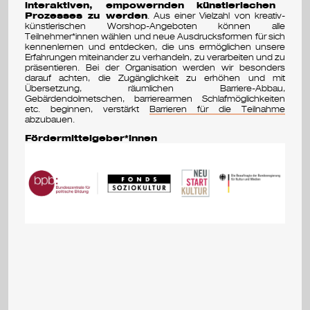
interaktiven, empowernden künstlerischen
Prozesses zu werden
. Aus einer Vielzahl von kreativ-
v
künstlerischen Worshop-Angeboten können alle
Teilnehmer*innen wählen und neue Ausdrucksformen für sich
a
kennenlernen und entdecken, die uns ermöglichen unsere
Erfahrungen miteinander zu verhandeln, zu verarbeiten und zu
präsentieren. Bei der Organisation werden wir besonders
l
darauf achten, die Zugänglichkeit zu erhöhen und mit
Übersetzung, räumlichen Barriere-Abbau,
Gebärdendolmetschen, barrierearmen Schlafmöglichkeiten
etc. beginnen, verstärkt
Barrieren für die Teilnahme
abzubauen.
Fördermittelgeber*innen